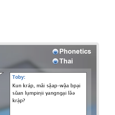
Phonetics
Thai
Toby:
Kn krp, mi sp-w bpi
sn lmpinii yngngi l
krp?