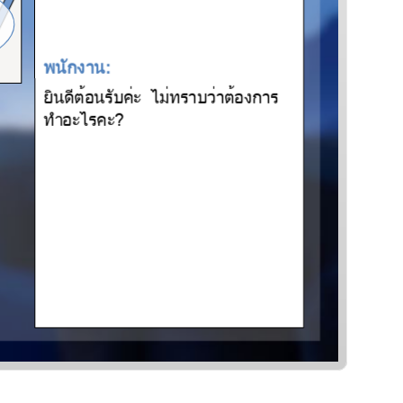
พกงา:
นนบะ ไมทาบวางกา
ทำะไะ?