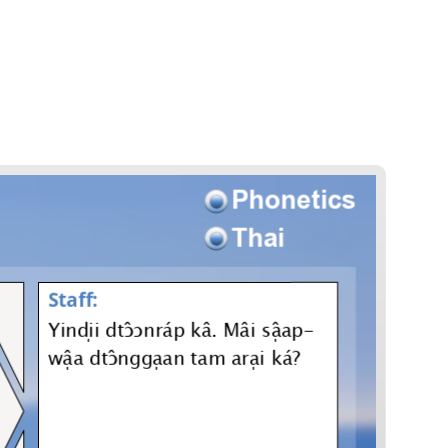
Phonetics
Thai
Sta:
Ynd dtnrp k. M sp-
w dtnggn tm r k?