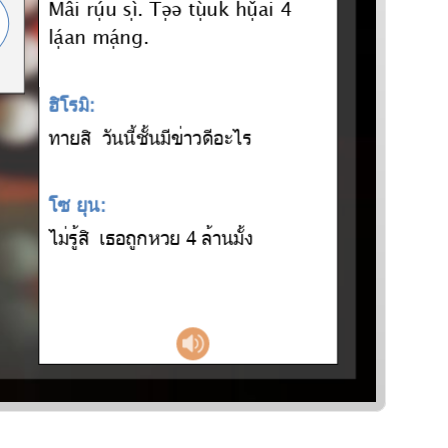
Mi r sì. Təə tk hi 4
ln mng.
โรม:
ทาย ชมาอะไ
โซ น:
ไม เอถกหย 4 ลามง