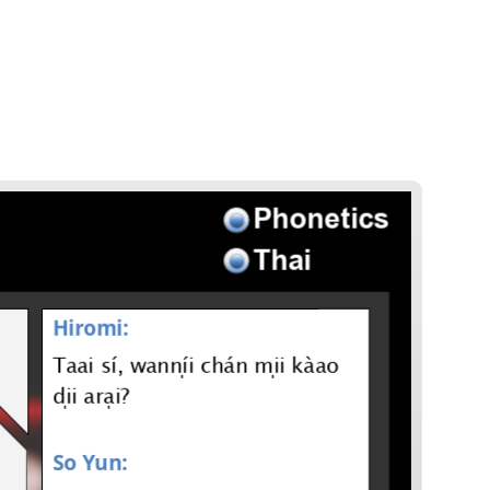
Phonetics
Thai
Hiromi:
Ti s, wnni chn mii k
dii ri?
So Yun: