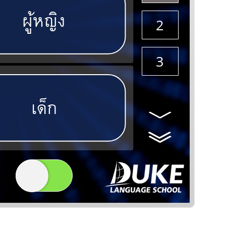
ผāĂหญĄง
2
3
เดĆก