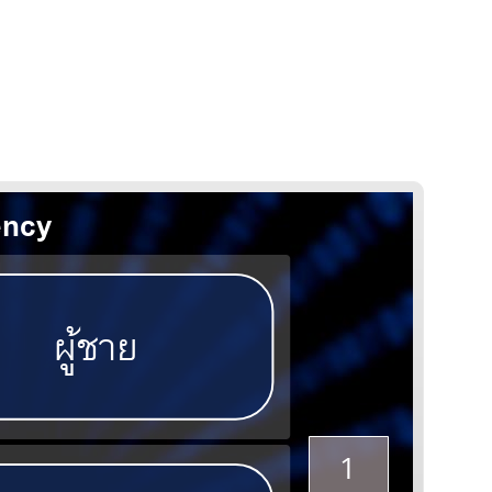
Journey 2, Chapter 6 - Number & Frequency
ผāĂชาย
1