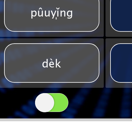
pyǐǳng
dk