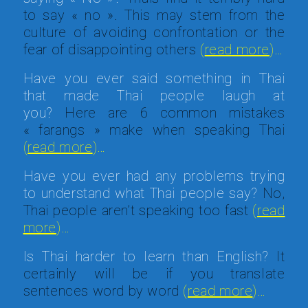
to say « no ». This may stem from the
culture of avoiding confrontation or the
fear of disappointing others
(
read more
)…
Have you ever said something in Thai
that made Thai people laugh at
you?
Here are 6 common mistakes
« farangs » make when speaking Thai
(
read more
)…
Have you ever had any problems trying
to understand what Thai people say?
No,
Thai people aren’t speaking too fast
(
read
more
)…
Is Thai harder to learn than English?
It
certainly will be if you translate
sentences word by word
(
read more
)…