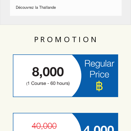
Découvrez la Thaïlande
P R O M O T I O N