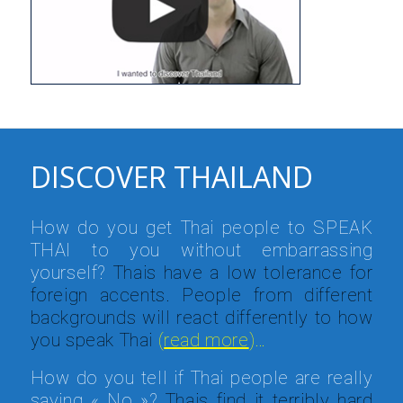
DISCOVER THAILAND
How do you get Thai people to SPEAK
THAI to you without embarrassing
yourself?
Thais have a low tolerance for
foreign accents. People from different
backgrounds will react differently to how
you speak Thai
(
read more
)…
How do you tell if Thai people are really
saying « No »?
Thais find it terribly hard