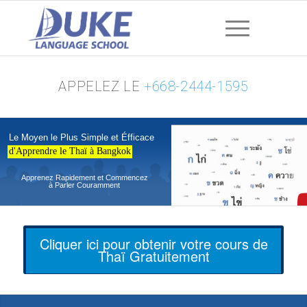
APPELEZ LE
+668-2444-1595
Le Moyen le Plus Simple et Éfficace
d'Apprendre le Thaï à Bangkok
Apprenez Rapidement et Commencez
à Parler Couramment
Cliquer ici pour obtenir votre cours de
Thaï Gratuitement