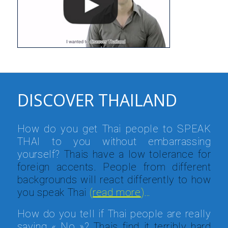
DISCOVER THAILAND
How do you get Thai people to SPEAK
THAI to you without embarrassing
yourself?
Thais have a low tolerance for
foreign accents. People from different
backgrounds will react differently to how
you speak Thai
(
read more
)…
How do you tell if Thai people are really
saying « No »?
Thais find it terribly hard