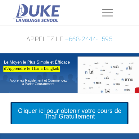
APPELEZ LE
+668-2444-1595
Le Moyen le Plus Simple et Éfficace
d'Apprendre le Thaï à Bangkok
Apprenez Rapidement et Commencez
à Parler Couramment
Cliquer ici pour obtenir votre cours de
Thaï Gratuitement