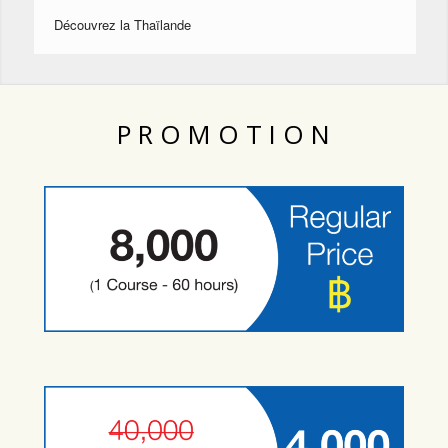
Découvrez la Thaïlande
P R O M O T I O N