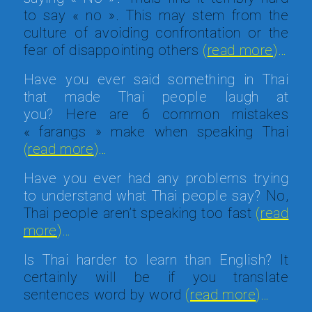
to say « no ». This may stem from the
culture of avoiding confrontation or the
fear of disappointing others
(
read more
)…
Have you ever said something in Thai
that made Thai people laugh at
you?
Here are 6 common mistakes
« farangs » make when speaking Thai
(
read more
)…
Have you ever had any problems trying
to understand what Thai people say?
No,
Thai people aren’t speaking too fast
(
read
more
)…
Is Thai harder to learn than English?
It
certainly will be if you translate
sentences word by word
(
read more
)…