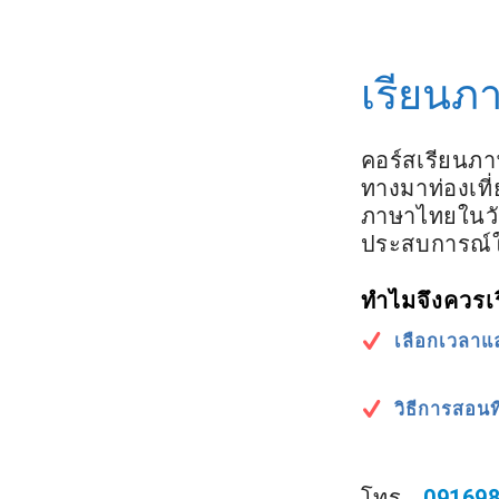
เรียนภ
คอร์สเรียนภา
ทางมาท่องเท
ภาษาไทยในวัน
ประสบการณ์
ทำไมจึงควรเ
เลือกเวลาแ
วิธีการสอนท
โทร
091698