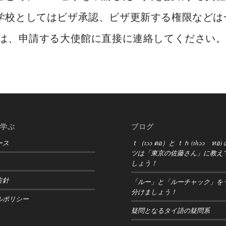
学校としてはビザ承認、ビザ更新する権限などは
人は、申請する大使館に直接に連絡してください
学ぶ
ブログ
ース
ｔ（tɔɔ ตอ）と ｔｈ (thɔɔ ท
ツは「東京の佐藤さん」に教え
しょう！
方針
「ルー」と「ルーチャック」を
分けましょう！
ルポリシー
疑問となるタイ語の疑問系