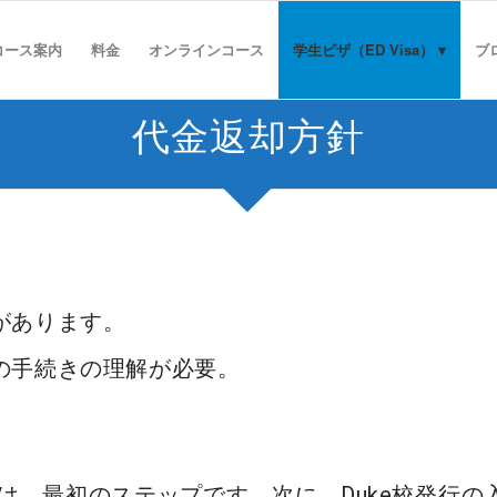
コース案内
料金
オンラインコース
学生ビザ（ED Visa）
ブ
代金返却方針
があります。
の手続きの理解が必要。
は、最初のステップです。次に、Duke校発行