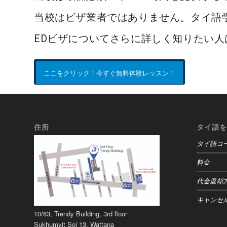
当校はビザ業者ではありません。タイ語
EDビザについてさらに詳しく知りたい
ここをクリック！今すぐ無料体験レッスン！
住所
タイ語を
タイ語コ
料金
代金返却
キャンセ
10/63, Trendy Building, 3rd floor
Sukhumvit Soi 13, Wattana