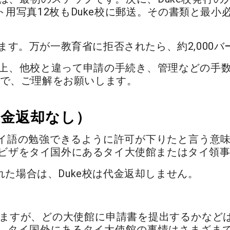
用写真12枚もDuke校に郵送。その書類と最小必
ます。万が一教育省に拒否されたら、約2,000
録上、他校と違って申請の手続き、管理などの手
すので、ご理解をお願いします。
代金返却なし）
イ語の勉強できるように許可が下りたと言う意味に
Dビザをタイ国外にあるタイ大使館またはタイ領
た場合は、Duke校は代金返却しません。
勧めますが、どの大使館に申請書を提出するかなど
。タイ国外にあるタイ大使館の事情はさまざま